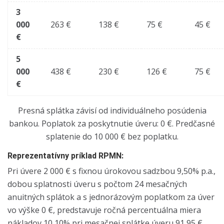
3
000
263 €
138 €
75 €
45 €
€
5
000
438 €
230 €
126 €
75 €
€
Presná splátka závisí od individuálneho posúdenia
bankou. Poplatok za poskytnutie úveru: 0 €. Predčasné
splatenie do 10 000 € bez poplatku.
Reprezentatívny príklad RPMN:
Pri úvere 2 000 € s fixnou úrokovou sadzbou 9,50% p.a.,
dobou splatnosti úveru s počtom 24 mesačných
anuitných splátok a s jednorázovým poplatkom za úver
vo výške 0 €, predstavuje ročná percentuálna miera
nákladov 10,10% pri mesačnej splátke úveru 91,95 €,