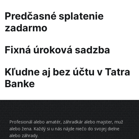
Predčasné splatenie
zadarmo
Fixná úroková sadzba
Kľudne aj bez účtu v Tatra
Banke
Profesionál alebo amatér, záhradkár alebo majster, muž
alebo žena. Každý si u nás nájde niečo do svojej dielne
alebo záhrady.