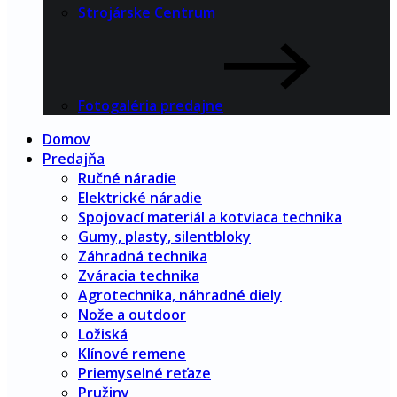
Strojárske Centrum
Fotogaléria predajne
Domov
Predajňa
Ručné náradie
Elektrické náradie
Spojovací materiál a kotviaca technika
Gumy, plasty, silentbloky
Záhradná technika
Zváracia technika
Agrotechnika, náhradné diely
Nože a outdoor
Ložiská
Klínové remene
Priemyselné reťaze
Pružiny