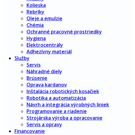
Kolieska
Rebríky
Oleje a emulzie
Chémia
Ochranné pracovné prostriedky
Hygiena
Elektrocentrály
Adhezívny materiál
Služby
Servis
Náhradné diely
Brúsenie
Oprava kardanov
Inštalácia robotických kosačiek
Robotika a automatizácia
Návrh a integrácia výrobných liniek
Programovanie a riadenie
Strojárska výroba a opracovanie
Servis a opravy
Financovanie