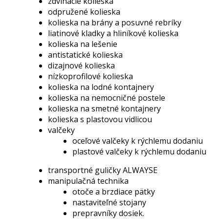
zdvíhacie kolieska
odpružené kolieska
kolieska na brány a posuvné rebríky
liatinové kladky a hliníkové kolieska
kolieska na lešenie
antistatické kolieska
dizajnové kolieska
nízkoprofilové kolieska
kolieska na lodné kontajnery
kolieska na nemocničné postele
kolieska na smetné kontajnery
kolieska s plastovou vidlicou
valčeky
oceľové valčeky k rýchlemu dodaniu
plastové valčeky k rýchlemu dodaniu
transportné guličky ALWAYSE
manipulačná technika
otoče a brzdiace pätky
nastaviteľné stojany
prepravníky dosiek.