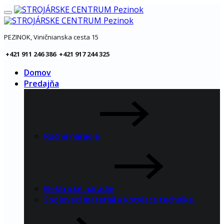
PEZINOK, Viničnianska cesta 15
+421 911 246 386 +421 917 244 325
Domov
Predajňa
Ručné náradie
Elektrické náradie
Spojovací materiál a kotviaca technika