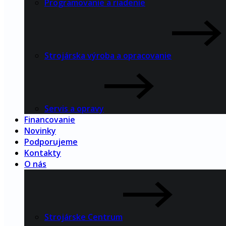
Programovanie a riadenie
Strojárska výroba a opracovanie
Servis a opravy
Financovanie
Novinky
Podporujeme
Kontakty
O nás
Strojárske Centrum